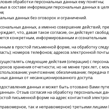
условия обработки персональных данных ему понятны;
емых в составе информации персональных данных в цел
я;
альных данных без оговорок и ограничений.
сональных данных, а именно совершение действий, преду
рждает, что, давая такое согласие, он действует свобод
яется конкретным, информированным и сознательным.
енным в простой письменной форме, на обработку след
ласть); номеров телефонов; адресов электронной почты (
существлять следующие действия (операции) с персона
ков хранения отчетности, но не менее трех лет, с мо
пользование; уничтожение; обезличивание; передача по 
ных данных от несанкционированного доступа.
редоставления данных и может быть отозвано Вами пут
 данных». Отзыв согласия на обработку персональных д
стой письменной форме на адрес контактной электронн
ак правомерное, так и неправомерное) третьими лицам