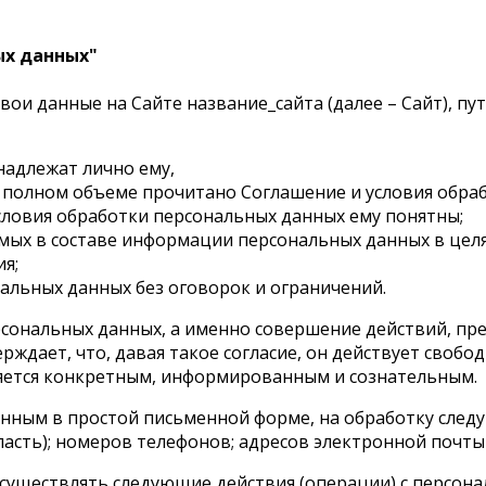
ых данных"
ои данные на Сайте название_сайта (далее – Сайт), п
надлежат лично ему,
 полном объеме прочитано Соглашение и условия обраб
условия обработки персональных данных ему понятны;
емых в составе информации персональных данных в цел
я;
альных данных без оговорок и ограничений.
сональных данных, а именно совершение действий, преду
рждает, что, давая такое согласие, он действует свобод
яется конкретным, информированным и сознательным.
енным в простой письменной форме, на обработку след
ласть); номеров телефонов; адресов электронной почты (
существлять следующие действия (операции) с персона